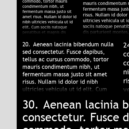
commodo, tortor mauris
mauris condimentum n
condimentum nibh, ut
fermentum massa just
fermentum massa justo sit
risus. Nullam id dolor
amet risus. Nullam id dolor id
ultricies vehicula ut i
nibh ultricies vehicula ut id
sociis natoque penati
elit. Cum sociis natoque
dis parturient montes
penatibus et magnis dis
parturient montes, nascetur
ridiculus mus. Nulla vi
ridiculus mus. Nulla vitae elit
20.
Aenean lacinia bibendum nulla
libero, a pharetra aug
2
libero, a pharetra augue.
sed consectetur. Fusce dapibus,
c
tellus ac cursus commodo, tortor
c
mauris condimentum nibh, ut
n
fermentum massa justo sit amet
ri
risus. Nullam id dolor id nibh
v
ultricies vehicula ut id elit. Cum
sociis natoque penatibus et magnis
p
30.
Aenean lacinia 
dis parturient montes, nascetur
n
ridiculus mus. Nulla vitae elit libero,
consectetur. Fusce d
l
a pharetra augue.