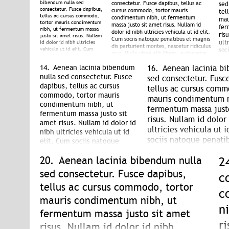
bibendum nulla sed
consectetur. Fusce dapibus, tellus ac
sed
consectetur. Fusce dapibus,
cursus commodo, tortor mauris
tel
tellus ac cursus commodo,
condimentum nibh, ut fermentum
mau
tortor mauris condimentum
massa justo sit amet risus. Nullam id
fer
nibh, ut fermentum massa
dolor id nibh ultricies vehicula ut id elit.
ris
justo sit amet risus. Nullam
Cum sociis natoque penatibus et magnis
ult
id dolor id nibh ultricies
dis parturient montes, nascetur ridiculus
vehicula ut id elit. Cum
soc
mus. Nulla vitae elit libero, a pharetra
sociis natoque penatibus et
dis
augue.
magnis dis parturient
rid
14.
Aenean lacinia bibendum
16.
Aenean lacinia b
montes, nascetur ridiculus
lib
mus. Nulla vitae elit libero,
nulla sed consectetur. Fusce
sed consectetur. Fusc
a pharetra augue.
dapibus, tellus ac cursus
tellus ac cursus comm
commodo, tortor mauris
mauris condimentum n
condimentum nibh, ut
fermentum massa just
fermentum massa justo sit
risus. Nullam id dolor
amet risus. Nullam id dolor id
ultricies vehicula ut i
nibh ultricies vehicula ut id
sociis natoque penati
elit. Cum sociis natoque
dis parturient montes
penatibus et magnis dis
20.
Aenean lacinia bibendum nulla
2
parturient montes, nascetur
ridiculus mus. Nulla vi
ridiculus mus. Nulla vitae elit
libero, a pharetra aug
sed consectetur. Fusce dapibus,
c
libero, a pharetra augue.
tellus ac cursus commodo, tortor
c
mauris condimentum nibh, ut
n
fermentum massa justo sit amet
ri
risus. Nullam id dolor id nibh