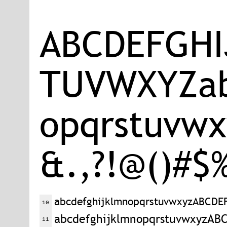
A​B​C​D​E​F​G​H​I
T​U​V​W​X​Y​Z​a​b​c
o​p​q​r​s​t​u​v​w​x
&​.​,​?​!​@​(​)​#​$​%
abcdefghijklmnopqrstuvwxyzABCD
10
abcdefghijklmnopqrstuvwxyzA
11