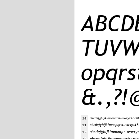
A​B​C​D​E
T​U​V​W​X
o​p​q​r​s​
&​.​,​?​!​@
abcdefghijklmnopqrstuvwxyzABC
10
abcdefghijklmnopqrstuvwxyz
11
abcdefghijklmnopqrstuvwx
12
abcdefghijklmnopqrstuv