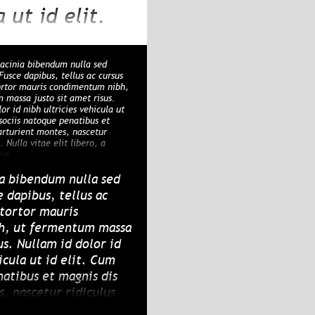
 ut id elit.
rturient
t libero, a
acinia bibendum nulla sed
Fusce dapibus, tellus ac cursus
rtor mauris condimentum nibh,
 massa justo sit amet risus.
or id nibh ultricies vehicula ut
sociis natoque penatibus et
arturient montes, nascetur
. Nulla vitae elit libero, a
ue.
a bibendum nulla sed
 dapibus, tellus ac
tortor mauris
h, ut fermentum massa
us. Nullam id dolor id
icula ut id elit. Cum
natibus et magnis dis
, nascetur ridiculus
lit libero, a pharetra