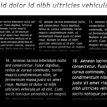
id dolor id nibh ultricies vehicula
toque penatibus et magnis dis pa
ur ridiculus mus. Nulla vitae eli
13.
Aenean l
n lacinia bibendum nulla sed
12.
Aenean lacinia bibendum nulla
ur. Fusce dapibus, tellus ac
sed consectetur. Fusce dapibus,
consectetur. 
mmodo, tortor mauris
tellus ac cursus commodo, tortor
commodo, to
ue.
tum nibh, ut fermentum
mauris condimentum nibh, ut
ut fermentum
to sit amet risus. Nullam id
fermentum massa justo sit amet
Nullam id dol
ibh ultricies vehicula ut id
risus. Nullam id dolor id nibh
id elit. Cum 
 sociis natoque penatibus et
ultricies vehicula ut id elit. Cum
magnis dis p
s parturient montes, nascetur
sociis natoque penatibus et magnis
ridiculus mus
mus. Nulla vitae elit libero, a
dis parturient montes, nascetur
 augue.
pharetra aug
ridiculus mus. Nulla vitae elit
libero, a pharetra augue.
16.
Aenean lacinia bibendum nulla
18.
Aenean lacini
sed consectetur. Fusce dapibus,
consectetur. Fusce
tellus ac cursus commodo, tortor
cursus commodo, 
mauris condimentum nibh, ut
condimentum nib
fermentum massa justo sit amet
justo sit amet ris
risus. Nullam id dolor id nibh
d
nibh ultricies veh
ultricies vehicula ut id elit. Cum
sociis natoque pe
sociis natoque penatibus et magnis
dis parturient montes, nascetur
parturient montes
ridiculus mus. Nulla vitae elit
mus. Nulla vitae e