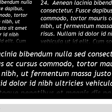
bibendum nulla
libero, a pharetra augue.
24.
Aenean lacinia bibend
augue.
ce dapibus,
consectetur. Fusce dapibus
modo, tortor
commodo, tortor mauris 
nibh, ut
nibh, ut fermentum massa 
to sit amet
risus. Nullam id dolor id n
r id nibh
vehicula ut id elit. Cum s
 id elit. Cum
ibus et magnis
penatibus et magnis dis p
cinia bibendum nulla sed consect
s, nascetur
nascetur ridiculus mus. Nul
itae elit libero,
us ac cursus commodo, tortor ma
libero, a pharetra augue.
nibh, ut fermentum massa justo 
id dolor id nibh ultricies vehicula
toque penatibus et magnis dis pa
ur ridiculus mus. Nulla vitae eli
.