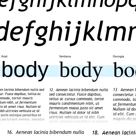
defghijkl
bo
Arial
Verdana
Georgia
◼◼◼◼◼◼◼◼◼◼◼◼
body
body
13.
Aenean l
n lacinia bibendum nulla sed
12.
Aenean lacinia bibendum nulla
ur. Fusce dapibus, tellus ac
sed consectetur. Fusce dapibus,
consectetur. 
mmodo, tortor mauris
tellus ac cursus commodo, tortor
commodo, to
tum nibh, ut fermentum
mauris condimentum nibh, ut
ut fermentum
to sit amet risus. Nullam id
fermentum massa justo sit amet
Nullam id dol
ibh ultricies vehicula ut id
risus. Nullam id dolor id nibh
id elit. Cum 
 sociis natoque penatibus et
ultricies vehicula ut id elit. Cum
magnis dis p
s parturient montes, nascetur
sociis natoque penatibus et magnis
ridiculus mus
mus. Nulla vitae elit libero, a
dis parturient montes, nascetur
 augue.
pharetra aug
ridiculus mus. Nulla vitae elit
16.
Aenean lacinia bibendum nulla
18.
Aenean lacini
libero, a pharetra augue.