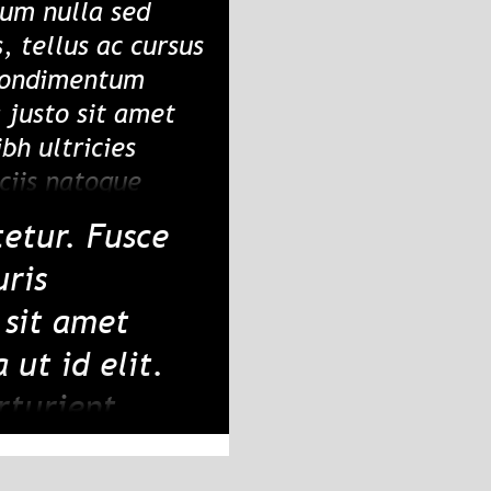
um nulla sed
, tellus ac cursus
condimentum
justo sit amet
ibh ultricies
ociis natoque
arturient montes,
etur. Fusce
la vitae elit
uris
sit amet
 ut id elit.
rturient
t libero, a