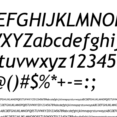
​F​G​H​I​J​K​L​M​N​O​
​Y​Z​a​b​c​d​e​f​g​h​i​
t​u​v​w​x​y​z​1​2​3​4​5​
​(​)​#​$​%​*​+​-​=​:​;
DEFGHIJKLMNOPQRSTUVWXYZ0123456789abcdefghijklmnopqrstuvwxyzABCDEFGHIJKLMNOPQRSTUV
ABCDEFGHIJKLMNOPQRSTUVWXYZ0123456789abcdefghijklmnopqrstuvwxyzABCDEFGHIJKLMN
yzABCDEFGHIJKLMNOPQRSTUVWXYZ0123456789abcdefghijklmnopqrstuvwxyzABCD
wxyzABCDEFGHIJKLMNOPQRSTUVWXYZ0123456789abcdefghijklmnopqrstuvw