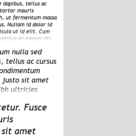
 dapibus, tellus ac
tortor mauris
h, ut fermentum massa
us. Nullam id dolor id
icula ut id elit. Cum
natibus et magnis dis
, nascetur ridiculus
um nulla sed
lit libero, a pharetra
, tellus ac cursus
condimentum
justo sit amet
ibh ultricies
ociis natoque
etur. Fusce
arturient montes,
la vitae elit
uris
sit amet